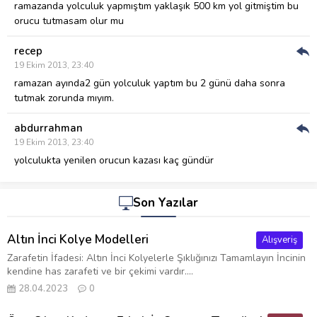
Ver
ramazanda yolculuk yapmıştım yaklaşık 500 km yol gitmiştim bu
orucu tutmasam olur mu
recep
Cev
19 Ekim 2013, 23:40
Ver
ramazan ayında2 gün yolculuk yaptım bu 2 günü daha sonra
tutmak zorunda mıyım.
abdurrahman
Cev
19 Ekim 2013, 23:40
Ver
yolculukta yenilen orucun kazası kaç gündür
Son Yazılar
Altın İnci Kolye Modelleri
Alışveriş
Zarafetin İfadesi: Altın İnci Kolyelerle Şıklığınızı Tamamlayın İncinin
kendine has zarafeti ve bir çekimi vardır....
28.04.2023
0