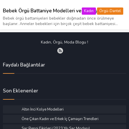
Bebek Örgü Battaniye Modelleri ve Yapılışı
Kadın
Örgü-Dantel
Bebek örgü battaniyeleri bebekler doğmadan önce örülmeye
başlanır. Anneler bebekleri için birçok çeşit bebek battaniyesi...
Kadın, Örgü, Moda Blogu !
Faydalı Bağlantılar
Son Eklenenler
Altın İnci Kolye Modelleri
Öne Çıkan Kadın ve Erkek İç Çamaşırı Trendleri
Saç Rengi Fikirleri (2023 Yılı Saç Modası)