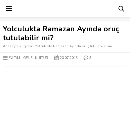
Yolculukta Ramazan Ayında oruç
tutulabilir mi?
Anasayfa
»
Eğitim
»
Yolculukta Ramazan Ayında oruç tutulabilir mi?
EĞITIM
GENEL KÜLTÜR
20.07.2013
3