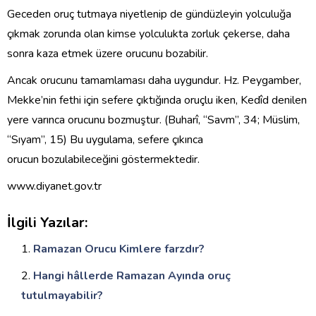
Geceden oruç tutmaya niyetlenip de gündüzleyin yolculuğa
çıkmak zorunda olan kimse yolculukta zorluk çekerse, daha
sonra kaza etmek üzere orucunu bozabilir.
Ancak orucunu tamamlaması daha uygundur. Hz. Peygamber,
Mekke’nin fethi için sefere çıktığında oruçlu iken, Kedîd denilen
yere varınca orucunu bozmuştur. (Buharî, “Savm”, 34; Müslim,
“Sıyam”, 15) Bu uygulama, sefere çıkınca
orucun bozulabileceğini göstermektedir.
www.diyanet.gov.tr
İlgili Yazılar:
Ramazan Orucu Kimlere farzdır?
Hangi hâllerde Ramazan Ayında oruç
tutulmayabilir?