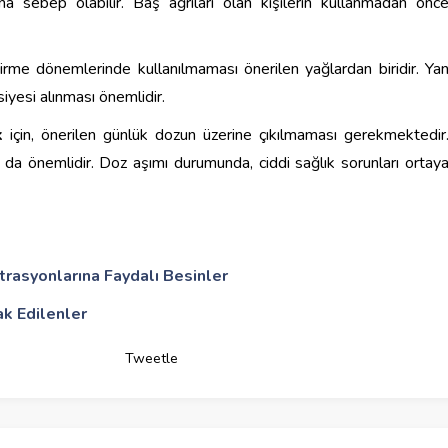
a sebep olabilir. Baş ağrıları olan kişilerin kullanmadan önc
me dönemlerinde kullanılmaması önerilen yağlardan biridir. Ya
iyesi alınması önemlidir.
k
için, önerilen günlük dozun üzerine çıkılmaması gerekmektedir
ı da önemlidir. Doz aşımı durumunda, ciddi sağlık sorunları ortay
trasyonlarına Faydalı Besinler
ak Edilenler
Tweetle