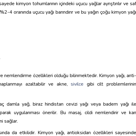
sayede kimyon tohumlarının içindeki uçucu yağlar ayrıştırılır ve sa
 %2-4 oranında uçucu yağı barındırır ve bu yağın çoğu kimyon yağ
?
ve nemlendirme özellikleri olduğu bilinmektedir. Kimyon yağı, anti
tihaplanmayı azaltabilir ve akne,
sivilce
gibi cilt problemlerini
kaç damla yağ, biraz hindistan cevizi yağı veya badem yağı il
yaparak uygulanması önerilir. Bu masaj, cildi nemlendirir ve ka
ni sağlar.
sında da etkilidir. Kimyon yağı, antioksidan özellikleri sayesind