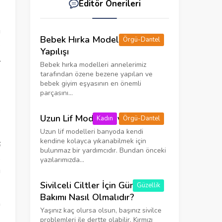
Editör Önerileri
ı
Bebek Hırka Modelleri ve
Örgü-Dantel
e
Yapılışı
l
Bebek hırka modelleri annelerimiz
tarafından özene bezene yapılan ve
bebek giyim eşyasının en önemli
parçasını...
e
Uzun Lif Modelleri ve Yapılışı
Kadın
Örgü-Dantel
Uzun lif modelleri banyoda kendi
kendine kolayca yıkanabilmek için
ç
bulunmaz bir yardımcıdır. Bundan önceki
,
yazılarımızda...
u
Sivilceli Ciltler İçin Günlük Cilt
Güzellik
Bakımı Nasıl Olmalıdır?
m
Yaşınız kaç olursa olsun, başınız sivilce
problemleri ile dertte olabilir. Kırmızı