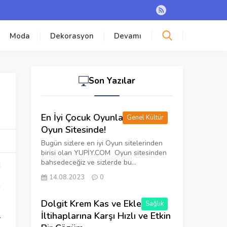
Moda
Dekorasyon
Devamı
Son Yazılar
En İyi Çocuk Oyunları Yupiy
Genel Kültür
Oyun Sitesinde!
Bugün sizlere en iyi Oyun sitelerinden
birisi olan YUPİY.COM Oyun sitesinden
bahsedeceğiz ve sizlerde bu...
14.08.2023
0
n
Dolgit Krem Kas ve Eklem
Sağlık
İltihaplarına Karşı Hızlı ve Etkin
r