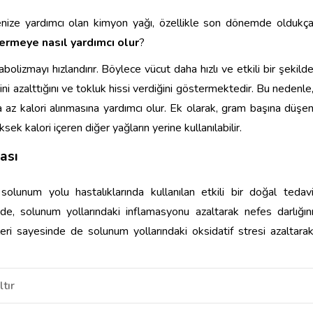
ize yardımcı olan kimyon yağı, özellikle son dönemde oldukç
vermeye nasıl yardımcı olur
?
olizmayı hızlandırır. Böylece vücut daha hızlı ve etkili bir şekild
ini azalttığını ve tokluk hissi verdiğini göstermektedir. Bu nedenle
 az kalori alınmasına yardımcı olur. Ek olarak, gram başına düşe
ek kalori içeren diğer yağların yerine kullanılabilir.
ası
solunum yolu hastalıklarında kullanılan etkili bir doğal tedav
nde, solunum yollarındaki inflamasyonu azaltarak nefes darlığın
kleri sayesinde de solunum yollarındaki oksidatif stresi azaltara
tır