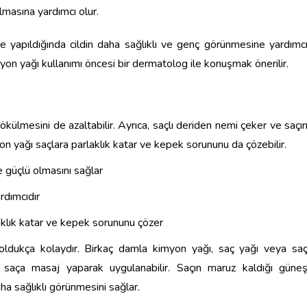
tılmasına yardımcı olur.
e yapıldığında cildin daha sağlıklı ve genç görünmesine yardımc
imyon yağı kullanımı öncesi bir dermatolog ile konuşmak önerilir.
külmesini de azaltabilir. Ayrıca, saçlı deriden nemi çeker ve saçı
n yağı saçlara parlaklık katar ve kepek sorununu da çözebilir.
e güçlü olmasını sağlar
rdımcıdır
laklık katar ve kepek sorununu çözer
ldukça kolaydır. Birkaç damla kimyon yağı, saç yağı veya sa
şım, saça masaj yaparak uygulanabilir. Saçın maruz kaldığı güne
aha sağlıklı görünmesini sağlar.