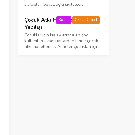
sivilceler, beyaz uçlu sivilceler,...
Çocuk Atkı Modelleri ve
Kadın
Örgü-Dantel
e
Yapılışı
m
Çocuklar için kış aylarında en çok
kullanılan aksesuarlardan biride çocuk
atkı modelleridir. Anneler çocukları için...
,
n
m
.
n