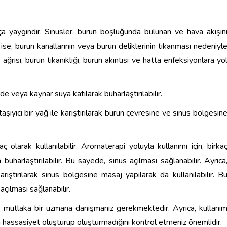
kça yaygındır. Sinüsler, burun boşluğunda bulunan ve hava akışın
 ise, burun kanallarının veya burun deliklerinin tıkanması nedeniyl
 ağrısı, burun tıkanıklığı, burun akıntısı ve hatta enfeksiyonlara yo
e veya kaynar suya katılarak buharlaştırılabilir.
şıyıcı bir yağ ile karıştırılarak burun çevresine ve sinüs bölgesin
 olarak kullanılabilir. Aromaterapi yoluyla kullanımı için, birka
harlaştırılabilir. Bu sayede, sinüs açılması sağlanabilir. Ayrıca
arıştırılarak sinüs bölgesine masaj yapılarak da kullanılabilir. B
 açılması sağlanabilir.
e mutlaka bir uzmana danışmanız gerekmektedir. Ayrıca, kullanı
a hassasiyet oluşturup oluşturmadığını kontrol etmeniz önemlidir.