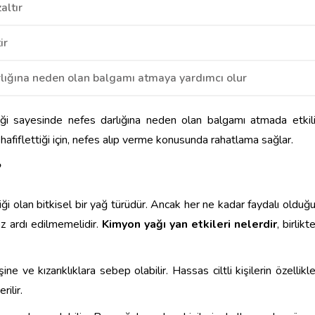
altır
ir
rlığına neden olan balgamı atmaya yardımcı olur
iği sayesinde nefes darlığına neden olan balgamı atmada etkil
 hafiflettiği için, nefes alıp verme konusunda rahatlama sağlar.
?
iği olan bitkisel bir yağ türüdür. Ancak her ne kadar faydalı olduğ
öz ardı edilmemelidir.
Kimyon yağı yan etkileri nelerdir
, birlikt
ine ve kızarıklıklara sebep olabilir. Hassas ciltli kişilerin özellikl
ilir.