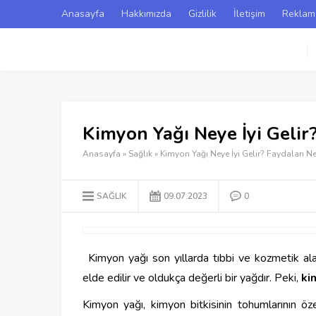
Anasayfa
Hakkımızda
Gizlilik
İletişim
Reklam
Kimyon Yağı Neye İyi Gelir?
Anasayfa
»
Sağlık
»
Kimyon Yağı Neye İyi Gelir? Faydaları Ne
SAĞLIK
09.07.2023
0
Kimyon yağı son yıllarda tıbbi ve kozmetik ala
elde edilir ve oldukça değerli bir yağdır. Peki,
ki
Kimyon yağı, kimyon bitkisinin tohumlarının öz