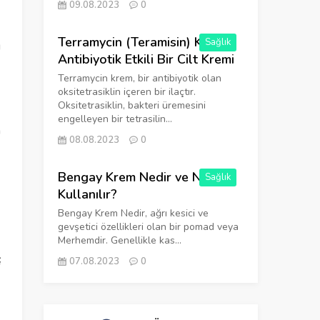
09.08.2023
0
Terramycin (Teramisin) Krem:
Sağlık
ı
Antibiyotik Etkili Bir Cilt Kremi
Terramycin krem, bir antibiyotik olan
oksitetrasiklin içeren bir ilaçtır.
Oksitetrasiklin, bakteri üremesini
engelleyen bir tetrasilin...
n
08.08.2023
0
Bengay Krem Nedir ve Ne İçin
Sağlık
Kullanılır?
Bengay Krem Nedir, ağrı kesici ve
gevşetici özellikleri olan bir pomad veya
Merhemdir. Genellikle kas...
ç
07.08.2023
0
ş