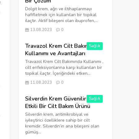
Bir Çözüm
f
Dolgit krem, ağrı ve iltihaplanmayı
ı
hafifletmek için kullanılan bir topikal
ilaçtır. Aktif bileşeni olan ibuprofen,...
13.08.2023
0
Travazol Krem Cilt Bakımında
Sağlık
Kullanımı ve Avantajları
Travazol Krem Cilt Bakımında Kullanımı ,
cilt enfeksiyonlarına karşı kullanılan bir
topikal ilaçtır. İçeriğindeki etken...
-
11.08.2023
0
n
Silverdin Krem Güvenilir ve
Sağlık
Etkili Bir Cilt Bakım Ürünü
e
Silverdin krem, antimikrobiyal ve
n
iyileştirici özelliklere sahip bir cilt
kremidir. Silverdin’in ana bileşeni olan
gümüş...
e