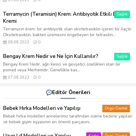
09.08.2023
0
Terramycin (Teramisin) Krem: Antibiyotik Etkili Bir Cilt
Sağlık
Kremi
Terramycin krem, bir antibiyotik olan oksitetrasiklin içeren bir ilaçtır.
Oksitetrasiklin, bakteri üremesini engelleyen bir tetrasilin...
08.08.2023
0
Bengay Krem Nedir ve Ne İçin Kullanılır?
Sağlık
Bengay Krem Nedir, ağrı kesici ve gevşetici özellikleri olan bir
pomad veya Merhemdir. Genellikle kas...
07.08.2023
0
Editör Önerileri
Bebek Hırka Modelleri ve Yapılışı
Örgü-Dantel
Bebek hırka modelleri annelerimiz tarafından özene bezene yapılan
ve bebek giyim eşyasının en önemli parçasını...
Uzun Lif Modelleri ve Yapılışı