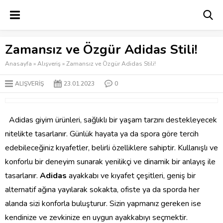
Zamansız ve Özgür Adidas Stili!
Anasayfa
»
Alışveriş
»
Zamansız ve Özgür Adidas Stili!
ALIŞVERIŞ
23.01.2023
0
Adidas giyim ürünleri, sağlıklı bir yaşam tarzını destekleyecek
nitelikte tasarlanır. Günlük hayata ya da spora göre tercih
edebileceğiniz kıyafetler, belirli özelliklere sahiptir. Kullanışlı ve
konforlu bir deneyim sunarak yenilikçi ve dinamik bir anlayış ile
tasarlanır.
Adidas
ayakkabı ve kıyafet çeşitleri, geniş bir
alternatif ağına yayılarak sokakta, ofiste ya da sporda her
alanda sizi konforla buluşturur. Sizin yapmanız gereken ise
kendinize ve zevkinize en uygun ayakkabıyı seçmektir.