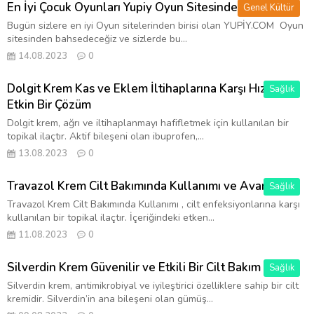
En İyi Çocuk Oyunları Yupiy Oyun Sitesinde!
Genel Kültür
Bugün sizlere en iyi Oyun sitelerinden birisi olan YUPİY.COM Oyun
sitesinden bahsedeceğiz ve sizlerde bu...
14.08.2023
0
Dolgit Krem Kas ve Eklem İltihaplarına Karşı Hızlı ve
Sağlık
Etkin Bir Çözüm
Dolgit krem, ağrı ve iltihaplanmayı hafifletmek için kullanılan bir
topikal ilaçtır. Aktif bileşeni olan ibuprofen,...
13.08.2023
0
Travazol Krem Cilt Bakımında Kullanımı ve Avantajları
Sağlık
Travazol Krem Cilt Bakımında Kullanımı , cilt enfeksiyonlarına karşı
kullanılan bir topikal ilaçtır. İçeriğindeki etken...
11.08.2023
0
Silverdin Krem Güvenilir ve Etkili Bir Cilt Bakım Ürünü
Sağlık
Silverdin krem, antimikrobiyal ve iyileştirici özelliklere sahip bir cilt
kremidir. Silverdin’in ana bileşeni olan gümüş...