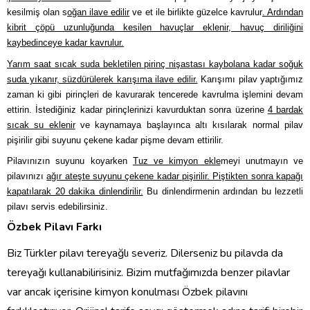
kesilmiş olan
s
oğan ilave edilir
ve et ile birlikte güzelce kavrulur
. Ardından
kibrit çöpü uzunluğunda kesilen havuçlar eklenir, havuç diriliğini
kaybedinceye kadar kavrulur.
Yarım saat sıcak suda bekletilen pirinç nişastası kaybolana kadar soğuk
suda yıkanır, süzdürülerek karışıma ilave edilir.
Karışımı pilav yaptığımız
zaman ki gibi pirinçleri de kavurarak tencerede kavrulma işlemini devam
ettirin. İstediğiniz kadar pirinçlerinizi kavurduktan sonra üzerine
4 bardak
sıcak su eklenir
ve kaynamaya başlayınca altı kısılarak normal pilav
pişirilir gibi suyunu çekene kadar pişme devam ettirilir.
Pilavınızın suyunu koyarken
Tuz ve kimyon ekle
meyi unutmayın ve
pilavınızı
ağır ateşte suyunu çekene kadar pişirilir. Piştikten sonra kapağı
kapatılarak 20 dakika dinlendirilir.
Bu dinlendirmenin ardından bu lezzetli
pilavı servis edebilirsiniz.
Özbek Pilavı Farkı
Biz Türkler pilavı tereyağlı severiz. Dilerseniz bu pilavda da
tereyağı kullanabilirisiniz. Bizim mutfağımızda benzer pilavlar
var ancak içerisine kimyon konulması Özbek pilavını