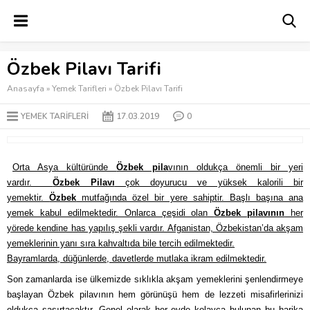
Özbek Pilavı Tarifi
Anasayfa
»
Yemek Tarifleri
»
Özbek Pilavı Tarifi
YEMEK TARIFLERI
17.03.2019
0
Orta Asya kültüründe
Özbek pila
vının oldukça önemli bir yeri
vardır.
Özbek Pilavı
çok doyurucu ve yüksek kalorili bir
yemektir.
Özbek
mutfağında özel bir yere sahiptir. Başlı başına ana
yemek kabul edilmektedir. Onlarca çeşidi olan
Özbek pilavının
her
yörede kendine has yapılış şekli vardır. Afganistan, Özbekistan’da akşam
yemeklerinin yanı sıra kahvaltıda bile tercih edilmektedir.
Bayramlarda, düğünlerde, davetlerde mutlaka ikram edilmektedir.
Son zamanlarda ise ülkemizde sıklıkla akşam yemeklerini şenlendirmeye
başlayan Özbek pilavının hem görünüşü hem de lezzeti misafirlerinizi
oldukça şaşırtacaktır. Genel olarak her evde kolayca bulunan bu harika