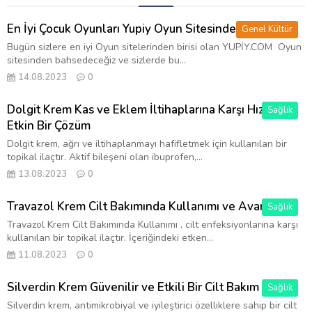
En İyi Çocuk Oyunları Yupiy Oyun Sitesinde!
Genel Kültür
Bugün sizlere en iyi Oyun sitelerinden birisi olan YUPİY.COM Oyun
sitesinden bahsedeceğiz ve sizlerde bu...
14.08.2023
0
Dolgit Krem Kas ve Eklem İltihaplarına Karşı Hızlı ve
Sağlık
Etkin Bir Çözüm
Dolgit krem, ağrı ve iltihaplanmayı hafifletmek için kullanılan bir
topikal ilaçtır. Aktif bileşeni olan ibuprofen,...
13.08.2023
0
Travazol Krem Cilt Bakımında Kullanımı ve Avantajları
Sağlık
Travazol Krem Cilt Bakımında Kullanımı , cilt enfeksiyonlarına karşı
kullanılan bir topikal ilaçtır. İçeriğindeki etken...
11.08.2023
0
Silverdin Krem Güvenilir ve Etkili Bir Cilt Bakım Ürünü
Sağlık
Silverdin krem, antimikrobiyal ve iyileştirici özelliklere sahip bir cilt