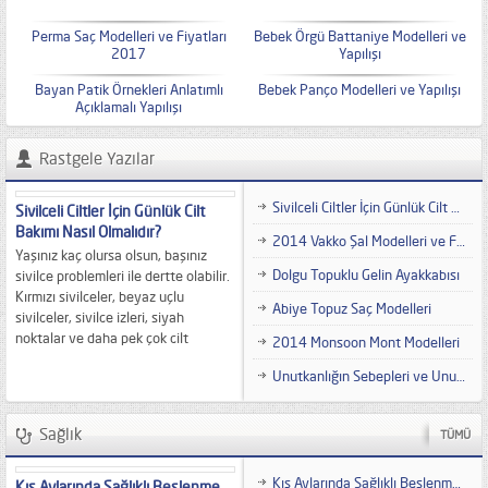
Perma Saç Modelleri ve Fiyatları
Bebek Örgü Battaniye Modelleri ve
2017
Yapılışı
Bayan Patik Örnekleri Anlatımlı
Bebek Panço Modelleri ve Yapılışı
Açıklamalı Yapılışı
Rastgele Yazılar
Sivilceli Ciltler İçin Günlük Cilt Bakımı Nasıl Olmalıdır?
Sivilceli Ciltler İçin Günlük Cilt
Bakımı Nasıl Olmalıdır?
2014 Vakko Şal Modelleri ve Fiyatları
Yaşınız kaç olursa olsun, başınız
Dolgu Topuklu Gelin Ayakkabısı
sivilce problemleri ile dertte olabilir.
Kırmızı sivilceler, beyaz uçlu
Abiye Topuz Saç Modelleri
sivilceler, sivilce izleri, siyah
noktalar ve daha pek çok cilt
2014 Monsoon Mont Modelleri
probleminden biriyle uğraşıyorsanız,
Unutkanlığın Sebepleri ve Unutkanlıktan Kurtulma Yolları
günlük ve haftalık cilt bakımı
rutininizde dikkat etmeniz gereken
bazı önemli noktalar vardır....
Sağlık
TÜMÜ
Kış Aylarında Sağlıklı Beslenme Nasıl Olmalıdır?
Kış Aylarında Sağlıklı Beslenme