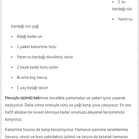
1 su
bardağı süt
Yarım su
bardağı sıvı yağ
Aldığı kadar un
1 paket kabartma tozu
Yarım su bardağı dövülmüş ceviz
2 kaşık kadar kuru üzüm
İki orta boy havuç
1 çay kaşığı tarçın
Havuçlu üzümlü kek
imize öncelikle yumurtaları ve şekeri iyice çırparak
başlıyoruz. Daha sonra sırasıyla sütü ve yağı katıp iyice çırpıyoruz. En son
hafif akışkan bir kıvam alıncaya kadar unumuzu eleyerek karışımımıza
katıyoruz.
Kabartma tozunu da katıp karıştırıyoruz. Hamurun içerisine rendelenmiş
havucu, cevizi ve kuru çekirdeksiz üzümü ve tarçını da katarak hamurun