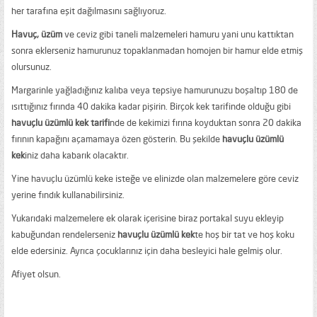
her tarafına eşit dağılmasını sağlıyoruz.
Havuç, üzüm
ve ceviz gibi taneli malzemeleri hamuru yani unu kattıktan
sonra eklerseniz hamurunuz topaklanmadan homojen bir hamur elde etmiş
olursunuz.
Margarinle yağladığınız kalıba veya tepsiye hamurunuzu boşaltıp 180 de
ısıttığınız fırında 40 dakika kadar pişirin. Birçok kek tarifinde olduğu gibi
havuçlu üzümlü kek tarifi
nde de kekimizi fırına koyduktan sonra 20 dakika
fırının kapağını açamamaya özen gösterin. Bu şekilde
havuçlu üzümlü
kek
iniz daha kabarık olacaktır.
Yine havuçlu üzümlü keke isteğe ve elinizde olan malzemelere göre ceviz
yerine fındık kullanabilirsiniz.
Yukarıdaki malzemelere ek olarak içerisine biraz portakal suyu ekleyip
kabuğundan rendelerseniz
havuçlu üzümlü kek
te hoş bir tat ve hoş koku
elde edersiniz. Ayrıca çocuklarınız için daha besleyici hale gelmiş olur.
Afiyet olsun.