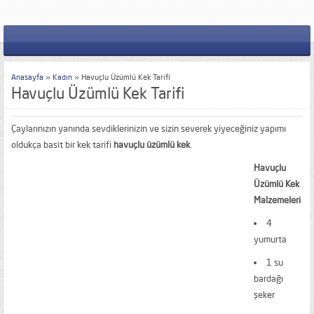
Anasayfa
»
Kadın
»
Havuçlu Üzümlü Kek Tarifi
Havuçlu Üzümlü Kek Tarifi
Çaylarınızın yanında sevdiklerinizin ve sizin severek yiyeceğiniz yapımı
oldukça basit bir kek tarifi
havuçlu üzümlü kek
.
Havuçlu
Üzümlü Kek
Malzemeleri
4
yumurta
1 su
bardağı
şeker