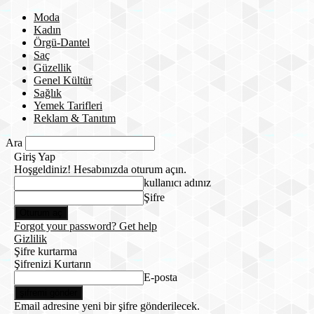
Moda
Kadın
Örgü-Dantel
Saç
Güzellik
Genel Kültür
Sağlık
Yemek Tarifleri
Reklam & Tanıtım
Ara
Giriş Yap
Hoşgeldiniz! Hesabınızda oturum açın.
kullanıcı adınız
Şifre
Forgot your password? Get help
Gizlilik
Şifre kurtarma
Şifrenizi Kurtarın
E-posta
Email adresine yeni bir şifre gönderilecek.