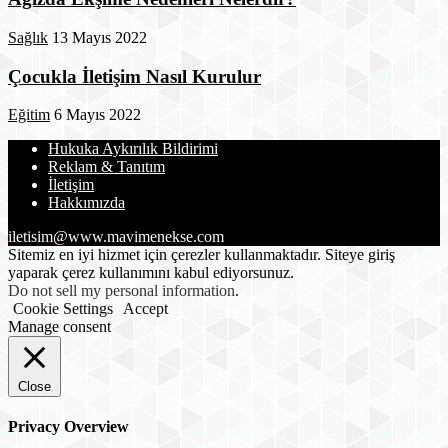
Sağlık
13 Mayıs 2022
Çocukla İletişim Nasıl Kurulur
Eğitim
6 Mayıs 2022
Hukuka Aykırılık Bildirimi
Reklam & Tanıtım
İletişim
Hakkımızda
iletisim@www.mavimenekse.com
Sitemiz en iyi hizmet için çerezler kullanmaktadır. Siteye giriş
yaparak çerez kullanımını kabul ediyorsunuz.
Do not sell my personal information
.
Cookie Settings
Accept
Manage consent
Close
Privacy Overview