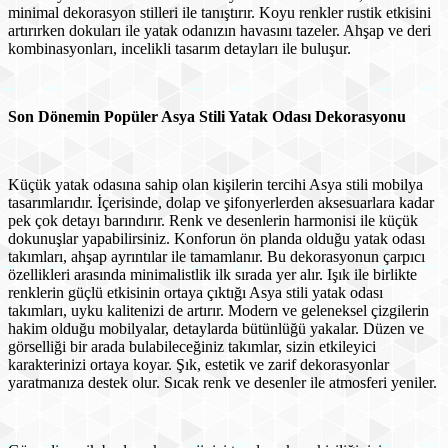
minimal dekorasyon stilleri ile tanıştırır. Koyu renkler rustik etkisini
artırırken dokuları ile yatak odanızın havasını tazeler. Ahşap ve deri
kombinasyonları, incelikli tasarım detayları ile buluşur.
Son Dönemin Popüler Asya Stili Yatak Odası Dekorasyonu
Küçük yatak odasına sahip olan kişilerin tercihi Asya stili mobilya
tasarımlarıdır. İçerisinde, dolap ve şifonyerlerden aksesuarlara kadar
pek çok detayı barındırır. Renk ve desenlerin harmonisi ile küçük
dokunuşlar yapabilirsiniz. Konforun ön planda olduğu yatak odası
takımları, ahşap ayrıntılar ile tamamlanır. Bu dekorasyonun çarpıcı
özellikleri arasında minimalistlik ilk sırada yer alır. Işık ile birlikte
renklerin güçlü etkisinin ortaya çıktığı Asya stili yatak odası
takımları, uyku kalitenizi de artırır. Modern ve geleneksel çizgilerin
hakim olduğu mobilyalar, detaylarda bütünlüğü yakalar. Düzen ve
görselliği bir arada bulabileceğiniz takımlar, sizin etkileyici
karakterinizi ortaya koyar. Şık, estetik ve zarif dekorasyonlar
yaratmanıza destek olur. Sıcak renk ve desenler ile atmosferi yeniler.