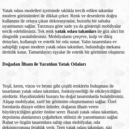
Yatak odası modelleri içerisinde sıklıkla tercih edilen takımlar
modern görünümleri ile dikkat çeker. Renk ve desenlerin doğru
kullanımı ile ortaya çıkan dekorasyonlar, huzurlu bir sabaha
uyanmanızı sağlar. Tarzınıza göre sade ya da gösterişli mobilyalar
tercih edebilirsiniz. Tek renk
yatak odası takımları
ile göz alıcı bir
dinginlik yaratabilirsiniz. Mobilyaların çerçeve, kulp ve dikiş
detayları, kullanışlı ve estetik bir oda sunar. Yalın tasarımlara ev
sahipliği yapan modern yatak odası takımları, bulunduğu mekana
derinlik katar. Tamamlayıcı eşyalar ile estetik bir görünüm oluşturur.
Doğadan İlham ile Yaratılan Yatak Odaları
Yeşil, krem, vizon ve bronz gibi çeşitli renklerin buluşması ile
tasarlanan yatak odası takımları, fonksiyonelliği ile etkileyiciliğini
sürdürür. Hayalinizdeki huzuru bu doğal tasarımlarda bulabilirsiniz.
Ahşap mobilyalar, zarif bir görünüm oluşturmanızı sağlar. Özel
formlarda dizayn edilen ürünler, doğanın ilham veren
büyüleyiciliğini gözler önüne serer. Bazalı yatak odası takımları,
depolama alanlarınızı çoğaltırken stilinizi de yansıtmanızı sağlar.
Rahat ve özgün tasarımlara sahip olan mobilyalar, oda
dekorasyonuna ferahlık verir. Tren yatak odası takımları, sizi