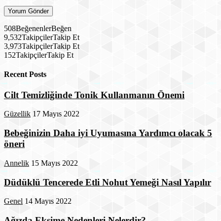
508
Beğenenler
Beğen
9,532
Takipçiler
Takip Et
3,973
Takipçiler
Takip Et
152
Takipçiler
Takip Et
Recent Posts
Cilt Temizliğinde Tonik Kullanmanın Önemi
Güzellik
17 Mayıs 2022
Bebeğinizin Daha iyi Uyumasına Yardımcı olacak 5
öneri
Annelik
15 Mayıs 2022
Düdüklü Tencerede Etli Nohut Yemeği Nasıl Yapılır
Genel
14 Mayıs 2022
Ağızda Ekşime Nedenleri Nelerdir?