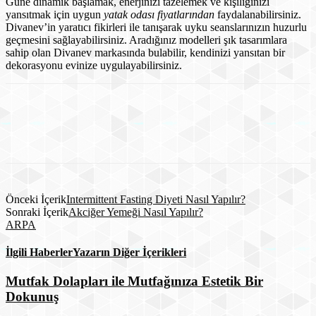
Güne dinamik başlamak, enerjinizi tazelemek ve kişiliğinizi
yansıtmak için uygun
yatak odası fiyatlarından
faydalanabilirsiniz.
Divanev’in yaratıcı fikirleri ile tanışarak uyku seanslarınızın huzurlu
geçmesini sağlayabilirsiniz. Aradığınız modelleri şık tasarımlara
sahip olan Divanev markasında bulabilir, kendinizi yansıtan bir
dekorasyonu evinize uygulayabilirsiniz.
Önceki İçerik
Intermittent Fasting Diyeti Nasıl Yapılır?
Sonraki İçerik
Akciğer Yemeği Nasıl Yapılır?
ARPA
İlgili Haberler
Yazarın Diğer İçerikleri
Mutfak Dolapları ile Mutfağınıza Estetik Bir
Dokunuş