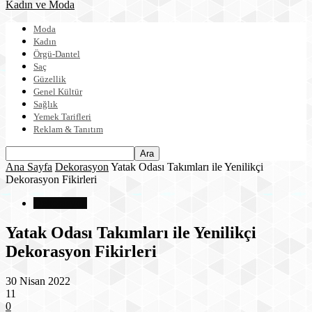
Kadın ve Moda
Moda
Kadın
Örgü-Dantel
Saç
Güzellik
Genel Kültür
Sağlık
Yemek Tarifleri
Reklam & Tanıtım
Ana Sayfa
Dekorasyon
Yatak Odası Takımları ile Yenilikçi
Dekorasyon Fikirleri
Dekorasyon
Yatak Odası Takımları ile Yenilikçi
Dekorasyon Fikirleri
30 Nisan 2022
11
0