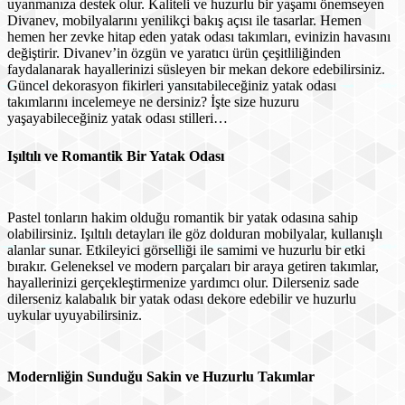
uyanmanıza destek olur. Kaliteli ve huzurlu bir yaşamı önemseyen
Divanev, mobilyalarını yenilikçi bakış açısı ile tasarlar. Hemen
hemen her zevke hitap eden yatak odası takımları, evinizin havasını
değiştirir. Divanev’in özgün ve yaratıcı ürün çeşitliliğinden
faydalanarak hayallerinizi süsleyen bir mekan dekore edebilirsiniz.
Güncel dekorasyon fikirleri yansıtabileceğiniz yatak odası
takımlarını incelemeye ne dersiniz? İşte size huzuru
yaşayabileceğiniz yatak odası stilleri…
Işıltılı ve Romantik Bir Yatak Odası
Pastel tonların hakim olduğu romantik bir yatak odasına sahip
olabilirsiniz. Işıltılı detayları ile göz dolduran mobilyalar, kullanışlı
alanlar sunar. Etkileyici görselliği ile samimi ve huzurlu bir etki
bırakır. Geleneksel ve modern parçaları bir araya getiren takımlar,
hayallerinizi gerçekleştirmenize yardımcı olur. Dilerseniz sade
dilerseniz kalabalık bir yatak odası dekore edebilir ve huzurlu
uykular uyuyabilirsiniz.
Modernliğin Sunduğu Sakin ve Huzurlu Takımlar